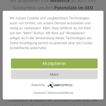
Wir analysieren Ihre
Webseite
als auch Ihre
Konkurrenz, um Ihre
Potenziale im SEO
herauszuarbeiten. Anschließend führen wir
Wir nutzen Cookies und vergleichbare Technologien,
professionelle
Keyword Recherchen
mittels
auch von Dritten, um unsere Dienste anzubieten und
stetig zu verbessern. Mehr dazu erfährst du mit Klick
erprobter
SEO Tools
durch, um Ihre
auf den "Mehr" Button. Mit Klick auf "Akzeptieren"
relevantesten und wichtigsten Keywords zu
willigst du in die Verwendung dieser Technologien ein.
finden.
Deine Einwilligung kannst du jederzeit über die Cookie
Schaltfläche widerrufen.
OnPage
SEO
Optimierung
Akzeptieren
Wir optimieren Ihre
Seitentitel
und
Meta
Mehr
Descriptions
als auch die
HTML-
Überschriften
Ihrer Webseite, um die
Powered by
Relevanz
für die
Suchmaschine
zu erhöhen.
Impressum
|
Datenschutzerklärung
Zusätzlich schauen wir uns den Code und die